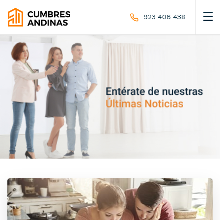
☰
923 406 438
POST VENTA
NUESTROS PROYECTOS
BLOG