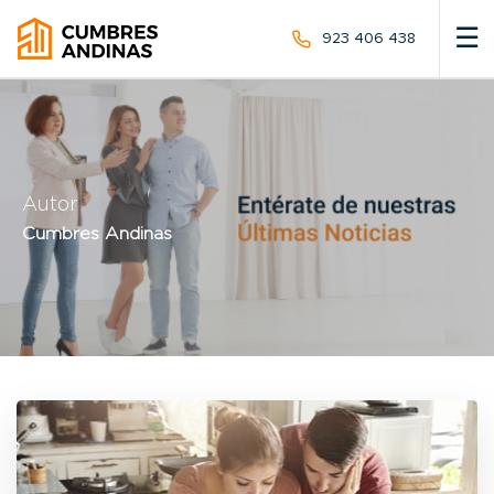
☰
923 406 438
POST VENTA
NUESTROS PROYECTOS
Autor
BLOG
Cumbres Andinas