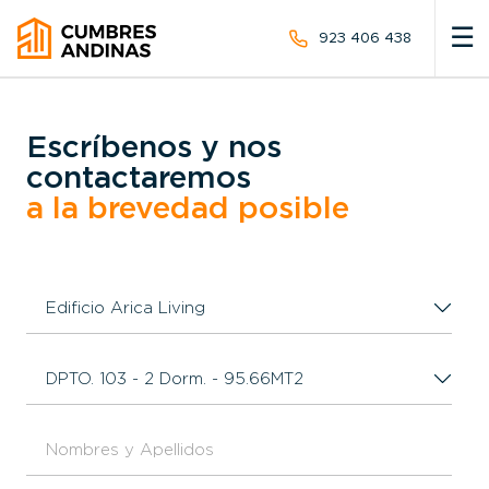
☰
923 406 438
POST VENTA
Escríbenos y nos
NUESTROS PROYECTOS
contactaremos
a la brevedad posible
BLOG
Nombres y Apellidos